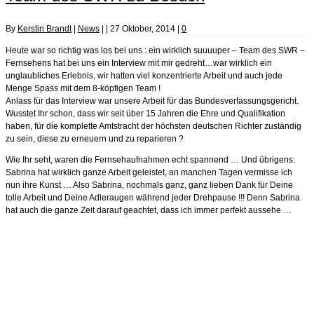
By
Kerstin Brandt
|
News
|
| 27 Oktober, 2014 |
0
Heute war so richtig was los bei uns : ein wirklich suuuuper – Team des SWR –
Fernsehens hat bei uns ein Interview mit mir gedreht…war wirklich ein
unglaubliches Erlebnis, wir hatten viel konzentrierte Arbeit und auch jede
Menge Spass mit dem 8-köpfigen Team !
Anlass für das Interview war unsere Arbeit für das Bundesverfassungsgericht.
Wusstet Ihr schon, dass wir seit über 15 Jahren die Ehre und Qualifikation
haben, für die komplette Amtstracht der höchsten deutschen Richter zuständig
zu sein, diese zu erneuern und zu reparieren ?
Wie Ihr seht, waren die Fernsehaufnahmen echt spannend … Und übrigens:
Sabrina hat wirklich ganze Arbeit geleistet, an manchen Tagen vermisse ich
nun ihre Kunst … Also Sabrina, nochmals ganz, ganz lieben Dank für Deine
tolle Arbeit und Deine Adleraugen während jeder Drehpause !!! Denn Sabrina
hat auch die ganze Zeit darauf geachtet, dass ich immer perfekt aussehe …