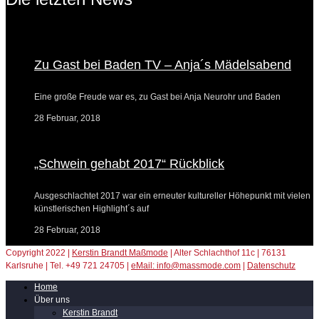
Zu Gast bei Baden TV – Anja´s Mädelsabend
Eine große Freude war es, zu Gast bei Anja Neurohr und Baden
28 Februar, 2018
„Schwein gehabt 2017“ Rückblick
Ausgeschlachtet 2017 war ein erneuter kultureller Höhepunkt mit vielen
künstlerischen Highlight´s auf
28 Februar, 2018
Copyright 2022 |
Kerstin Brandt Maßmode
| Alter Schlachthof 11c | 76131
Karlsruhe | Tel. +49 721 24705 |
eMail: info@massmode.com
|
Datenschutz
Home
Über uns
Kerstin Brandt