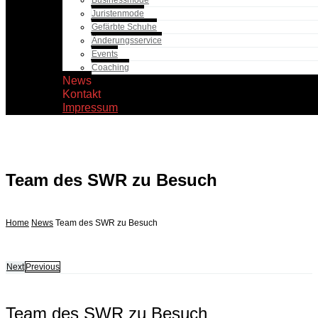
Businessmode
Juristenmode
Gefärbte Schuhe
Änderungsservice
Events
Coaching
News
Kontakt
Impressum
Team des SWR zu Besuch
Home
News
Team des SWR zu Besuch
Next
Previous
Team des SWR zu Besuch