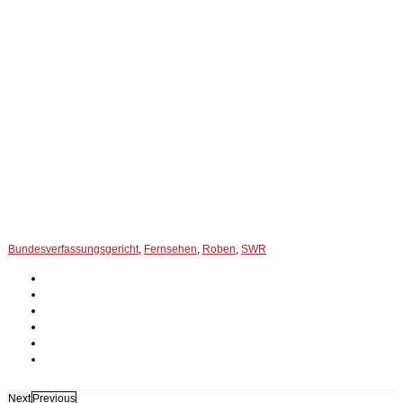
Bundesverfassungsgericht
,
Fernsehen
,
Roben
,
SWR
Next
Previous