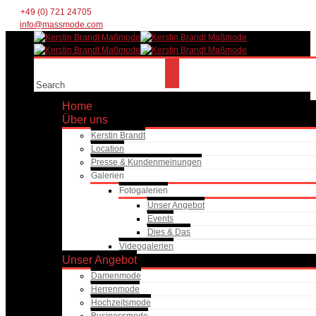
+49 (0) 721 24705
info@massmode.com
Home
Über uns
Kerstin Brandt
Location
Presse & Kundenmeinungen
Galerien
Fotogalerien
Unser Angebot
Events
Dies & Das
Videogalerien
Unser Angebot
Damenmode
Herrenmode
Hochzeitsmode