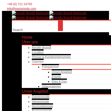
+49 (0) 721 24705
info@massmode.com
Home
Über uns
Kerstin Brandt
Location
Presse & Kundenmeinungen
Galerien
Fotogalerien
Unser Angebot
Events
Dies & Das
Videogalerien
Unser Angebot
Damenmode
Herrenmode
Hochzeitsmode