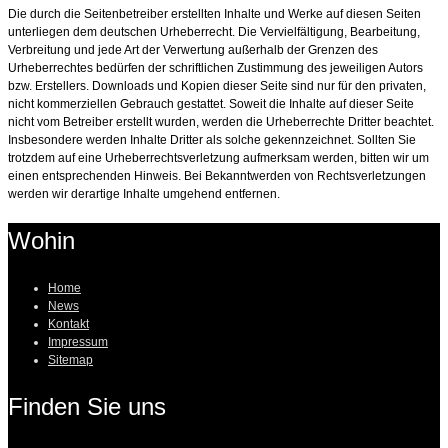
Die durch die Seitenbetreiber erstellten Inhalte und Werke auf diesen Seiten
unterliegen dem deutschen Urheberrecht. Die Vervielfältigung, Bearbeitung,
Verbreitung und jede Art der Verwertung außerhalb der Grenzen des
Urheberrechtes bedürfen der schriftlichen Zustimmung des jeweiligen Autors
bzw. Erstellers. Downloads und Kopien dieser Seite sind nur für den privaten,
nicht kommerziellen Gebrauch gestattet. Soweit die Inhalte auf dieser Seite
nicht vom Betreiber erstellt wurden, werden die Urheberrechte Dritter beachtet.
Insbesondere werden Inhalte Dritter als solche gekennzeichnet. Sollten Sie
trotzdem auf eine Urheberrechtsverletzung aufmerksam werden, bitten wir um
einen entsprechenden Hinweis. Bei Bekanntwerden von Rechtsverletzungen
werden wir derartige Inhalte umgehend entfernen.
Wohin
Home
News
Kontakt
Impressum
Sitemap
Finden Sie uns