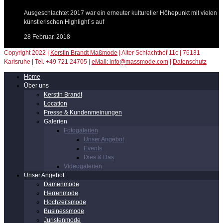
Ausgeschlachtet 2017 war ein erneuter kultureller Höhepunkt mit vielen
künstlerischen Highlight´s auf
28 Februar, 2018
Copyright 2022 |
Kerstin Brandt Maßmode
| Alter Schlachthof 11c | 76131
Karlsruhe | Tel. +49 721 24705 |
eMail: info@massmode.com
|
Datenschutz
Home
Über uns
Kerstin Brandt
Location
Presse & Kundenmeinungen
Galerien
Fotogalerien
Unser Angebot
Events
Dies & Das
Videogalerien
Unser Angebot
Damenmode
Herrenmode
Hochzeitsmode
Businessmode
Juristenmode